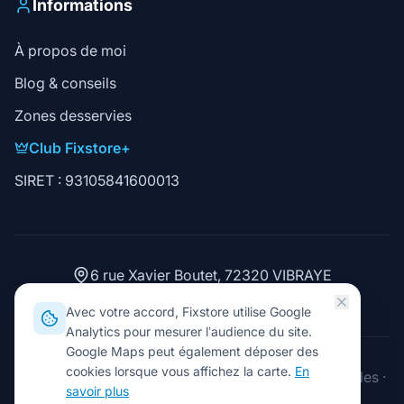
Informations
À propos de moi
Blog & conseils
Zones desservies
Club Fixstore+
SIRET : 93105841600013
6 rue Xavier Boutet, 72320 VIBRAYE
02 43 93 15 06
Avec votre accord, Fixstore utilise Google
Analytics pour mesurer l’audience du site.
Google Maps peut également déposer des
cookies lorsque vous affichez la carte.
En
2026
Fixstore. Tous droits réservés.
·
Mentions légales
·
savoir plus
Gérer les cookies