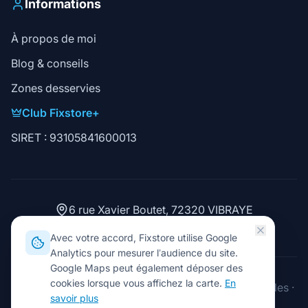
Informations
À propos de moi
Blog & conseils
Zones desservies
Club Fixstore+
SIRET : 93105841600013
6 rue Xavier Boutet, 72320 VIBRAYE
02 43 93 15 06
Avec votre accord, Fixstore utilise Google
Analytics pour mesurer l’audience du site.
Google Maps peut également déposer des
cookies lorsque vous affichez la carte.
En
2026
Fixstore. Tous droits réservés.
·
Mentions légales
·
savoir plus
Gérer les cookies