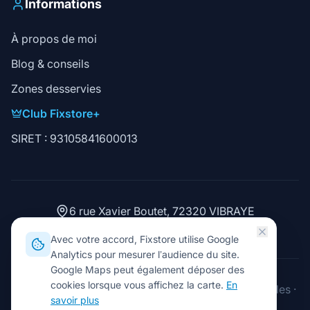
Informations
À propos de moi
Blog & conseils
Zones desservies
Club Fixstore+
SIRET : 93105841600013
6 rue Xavier Boutet, 72320 VIBRAYE
02 43 93 15 06
Avec votre accord, Fixstore utilise Google
Analytics pour mesurer l’audience du site.
Google Maps peut également déposer des
cookies lorsque vous affichez la carte.
En
2026
Fixstore. Tous droits réservés.
·
Mentions légales
·
savoir plus
Gérer les cookies