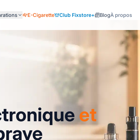
rations
E-Cigarette
Club Fixstore+
Blog
À propos
ctronique
et
braye