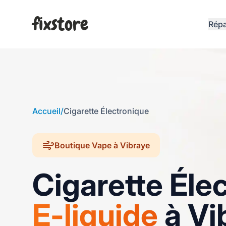
fixstore
Répa
Accueil
/
Cigarette Électronique
Boutique Vape à Vibraye
Cigarette Éle
E-liquide
à Vi