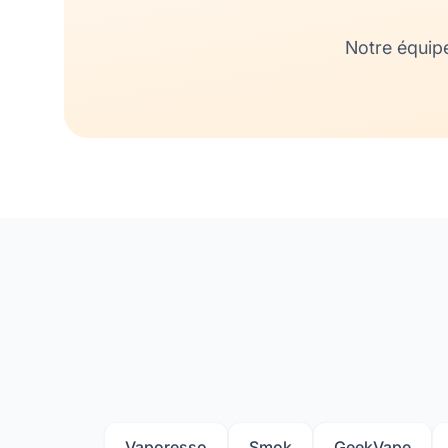
Notre équip
Vaporesso
Smok
GeekVape