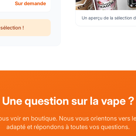
Sur demande
Un aperçu de la sélection d
sélection !
Une question sur la vape ?
us voir en boutique. Nous vous orientons vers le
adapté et répondons à toutes vos questions.