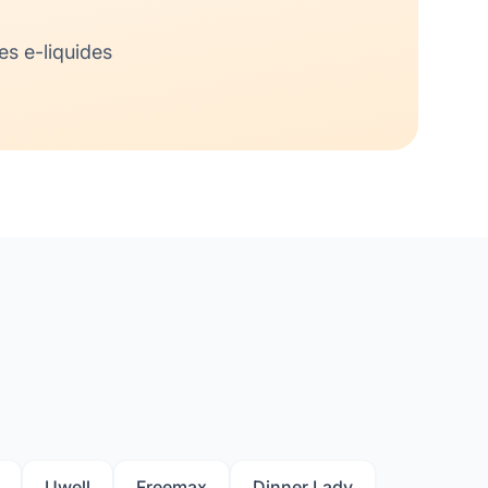
s e-liquides
Uwell
Freemax
Dinner Lady