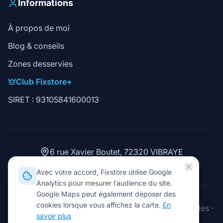
Informations
À propos de moi
Blog & conseils
Zones desservies
Club Fixstore+
SIRET : 93105841600013
6 rue Xavier Boutet, 72320 VIBRAYE
02 43 93 15 06
Avec votre accord, Fixstore utilise Google
Analytics pour mesurer l’audience du site.
Google Maps peut également déposer des
cookies lorsque vous affichez la carte.
En
2026
Fixstore. Tous droits réservés.
·
Mentions légales
·
savoir plus
Gérer les cookies