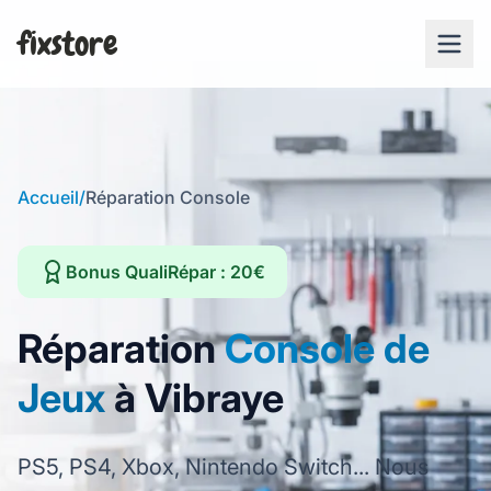
fixstore
Accueil
/
Réparation Console
Bonus QualiRépar : 20€
Réparation
Console de
Jeux
à Vibraye
PS5, PS4, Xbox, Nintendo Switch... Nous