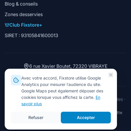
Blog & conseils
Zones desservies
Club Fixstore+
SIRET : 93105841600013
6 rue Xavier Boutet, 72320 VIBRAYE
02 43 93 15 06
Avec votre accord, Fixstore utilise Google
Analytics pour mesurer l’audience du site.
Google Maps peut également déposer des
cookies lorsque vous affichez la carte.
En
2026
Fixstore. Tous droits réservés.
·
Mentions légales
·
savoir plus
Gérer les cookies
Réparation PC/Mac
Smartphone
Tablette
Console
E-cigarette
Refuser
Accepter