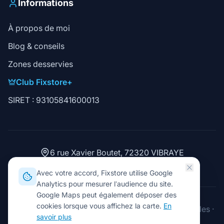
Informations
À propos de moi
Blog & conseils
Zones desservies
Club Fixstore+
SIRET : 93105841600013
6 rue Xavier Boutet, 72320 VIBRAYE
02 43 93 15 06
Avec votre accord, Fixstore utilise Google
Analytics pour mesurer l’audience du site.
Google Maps peut également déposer des
cookies lorsque vous affichez la carte.
En
2026
Fixstore. Tous droits réservés.
·
Mentions légales
·
savoir plus
Gérer les cookies