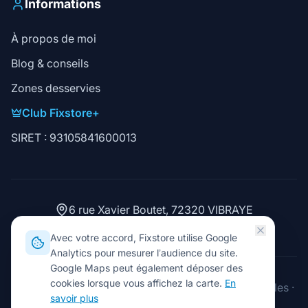
Informations
À propos de moi
Blog & conseils
Zones desservies
Club Fixstore+
SIRET : 93105841600013
6 rue Xavier Boutet, 72320 VIBRAYE
02 43 93 15 06
Avec votre accord, Fixstore utilise Google
Analytics pour mesurer l’audience du site.
Google Maps peut également déposer des
cookies lorsque vous affichez la carte.
En
2026
Fixstore. Tous droits réservés.
·
Mentions légales
·
savoir plus
Gérer les cookies